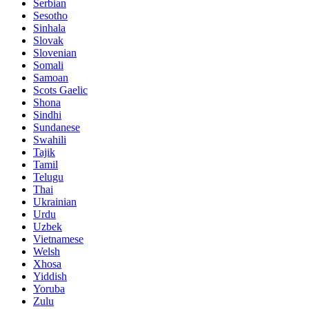
Serbian
Sesotho
Sinhala
Slovak
Slovenian
Somali
Samoan
Scots Gaelic
Shona
Sindhi
Sundanese
Swahili
Tajik
Tamil
Telugu
Thai
Ukrainian
Urdu
Uzbek
Vietnamese
Welsh
Xhosa
Yiddish
Yoruba
Zulu