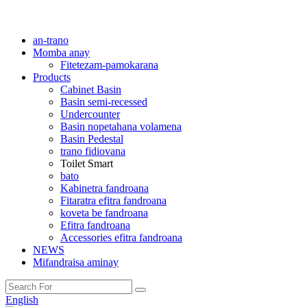
an-trano
Momba anay
Fitetezam-pamokarana
Products
Cabinet Basin
Basin semi-recessed
Undercounter
Basin nopetahana volamena
Basin Pedestal
trano fidiovana
Toilet Smart
bato
Kabinetra fandroana
Fitaratra efitra fandroana
koveta be fandroana
Efitra fandroana
Accessories efitra fandroana
NEWS
Mifandraisa aminay
English