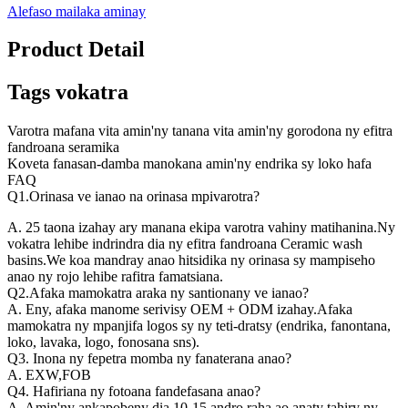
Alefaso mailaka aminay
Product Detail
Tags vokatra
Varotra mafana vita amin'ny tanana vita amin'ny gorodona ny efitra
fandroana seramika
Koveta fanasan-damba manokana amin'ny endrika sy loko hafa
FAQ
Q1.Orinasa ve ianao na orinasa mpivarotra?
A. 25 taona izahay ary manana ekipa varotra vahiny matihanina.Ny
vokatra lehibe indrindra dia ny efitra fandroana Ceramic wash
basins.We koa mandray anao hitsidika ny orinasa sy mampiseho
anao ny rojo lehibe rafitra famatsiana.
Q2.Afaka mamokatra araka ny santionany ve ianao?
A. Eny, afaka manome serivisy OEM + ODM izahay.Afaka
mamokatra ny mpanjifa logos sy ny teti-dratsy (endrika, fanontana,
loko, lavaka, logo, fonosana sns).
Q3. Inona ny fepetra momba ny fanaterana anao?
A. EXW,FOB
Q4. Hafiriana ny fotoana fandefasana anao?
A. Amin'ny ankapobeny dia 10-15 andro raha ao anaty tahiry ny