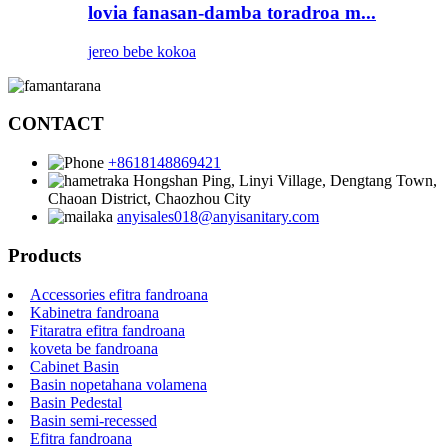
lovia fanasan-damba toradroa m...
jereo bebe kokoa
CONTACT
+8618148869421
Hongshan Ping, Linyi Village, Dengtang Town,
Chaoan District, Chaozhou City
anyisales018@anyisanitary.com
Products
Accessories efitra fandroana
Kabinetra fandroana
Fitaratra efitra fandroana
koveta be fandroana
Cabinet Basin
Basin nopetahana volamena
Basin Pedestal
Basin semi-recessed
Efitra fandroana