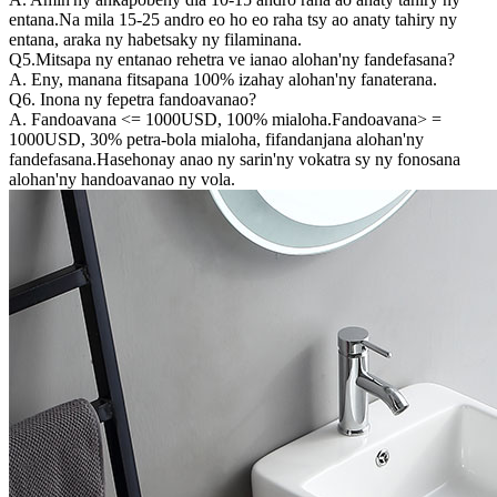
entana.Na mila 15-25 andro eo ho eo raha tsy ao anaty tahiry ny
entana, araka ny habetsaky ny filaminana.
Q5.Mitsapa ny entanao rehetra ve ianao alohan'ny fandefasana?
A. Eny, manana fitsapana 100% izahay alohan'ny fanaterana.
Q6. Inona ny fepetra fandoavanao?
A. Fandoavana <= 1000USD, 100% mialoha.Fandoavana> =
1000USD, 30% petra-bola mialoha, fifandanjana alohan'ny
fandefasana.Hasehonay anao ny sarin'ny vokatra sy ny fonosana
alohan'ny handoavanao ny vola.