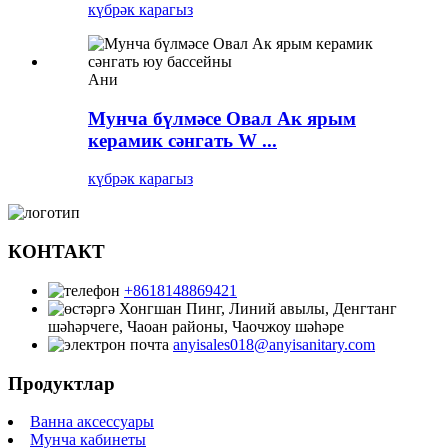
күбрәк карагыз
Ани
Мунча бүлмәсе Овал Ак ярым
керамик сәнгать W ...
күбрәк карагыз
КОНТАКТ
+8618148869421
Хонгшан Пинг, Линий авылы, Денгтанг
шәһәрчеге, Чаоан районы, Чаочжоу шәһәре
anyisales018@anyisanitary.com
Продуктлар
Ванна аксессуары
Мунча кабинеты