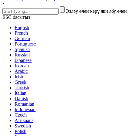
x
Эзләү өчен керү яки ябу өчен
ESC басыгыз
English
French
German
Portuguese
Spanish
Russian
Japanese
Korean
Arabic
Irish
Greek
Turkish
Italian
Danish
Romanian
Indonesian
Czech
Afrikaans
Swedish
Polish