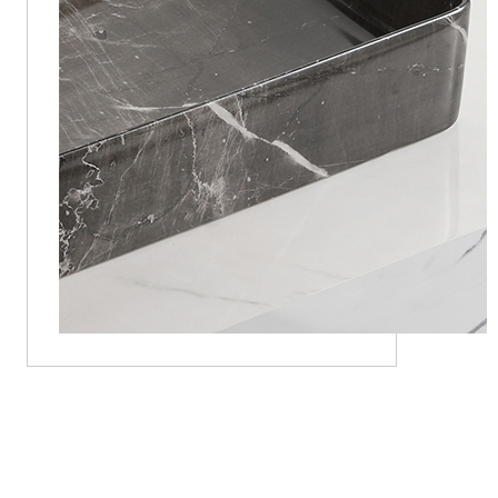
Ванна счетчик бассейны зәңгәр үрнәк юу сәнгате резинасы
керамик санитар суднолар өстендә
Ванна счетчик бассейны зәңгәр үрнәк юу сәнгате резинасы
керамик санитар суднолар өстендә
Ванна счетчик бассейны зәңгәр үрнәк юу сәнгате резинасы