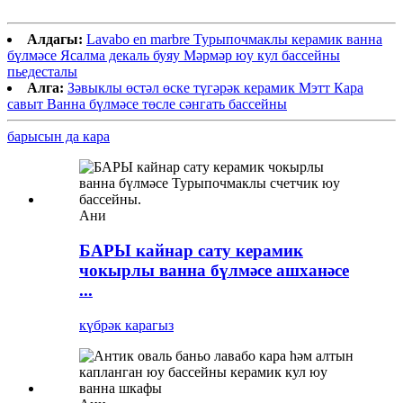
керамик санитар суднолар өстендә
Алдагы:
Lavabo en marbre Турыпочмаклы керамик ванна
бүлмәсе Ясалма декаль буяу Мәрмәр юу кул бассейны
пьедесталы
Алга:
Зәвыклы өстәл өске түгәрәк керамик Мэтт Кара
савыт Ванна бүлмәсе төсле сәнгать бассейны
барысын да кара
Ани
БАРЫ кайнар сату керамик
чокырлы ванна бүлмәсе ашханәсе
...
күбрәк карагыз