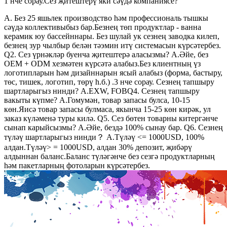
1 нче сорау.Сез җитештерү яки сәүдә компаниясе?
A. Без 25 яшьлек производство һәм профессиональ тышкы
сәүдә коллективыбыз бар.Безнең төп продуктлар - ванна
керамик юу бассейннары. Без шулай ук ​​сезнең заводка килеп,
безнең зур чылбыр белән тәэмин итү системасын күрсәтербез.
Q2. Сез үрнәкләр буенча җитештерә аласызмы? А.Әйе, без
OEM + ODM хезмәтен күрсәтә алабыз.Без клиентның үз
логотипларын һәм дизайннарын ясый алабыз (форма, бастыру,
төс, тишек, логотип, төрү һ.б.) .3 нче сорау. Сезнең тапшыру
шартларыгыз нинди? А.EXW, FOBQ4. Сезнең тапшыру
вакыты күпме? А.Гомумән, товар запасы булса, 10-15
көн.Яисә товар запасы булмаса, якынча 15-25 көн кирәк, ул
заказ күләменә туры килә. Q5. Сез бөтен товарны китергәнче
сынап карыйсызмы? А.Әйе, бездә 100% сынау бар. Q6. Сезнең
түләү шартларыгыз нинди？ A.Түләү <= 1000USD, 100%
алдан.Түләү> = 1000USD, алдан 30% депозит, җибәрү
алдыннан баланс.Баланс түләгәнче без сезгә продуктларның
һәм пакетларның фотоларын күрсәтербез.