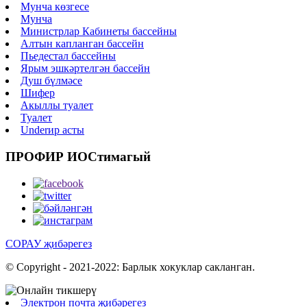
Мунча көзгесе
Мунча
Министрлар Кабинеты бассейны
Алтын капланган бассейн
Пьедестал бассейны
Ярым эшкәртелгән бассейн
Душ бүлмәсе
Шифер
Акыллы туалет
Туалет
Underир асты
ПРОФИР ИOCтимагый
СОРАУ җибәрегез
© Copyright - 2021-2022: Барлык хокуклар сакланган.
Электрон почта җибәрегез