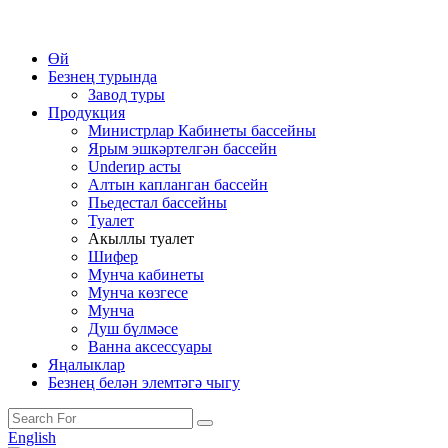
Өй
Безнең турында
Завод туры
Продукция
Министрлар Кабинеты бассейны
Ярым эшкәртелгән бассейн
Underир асты
Алтын капланган бассейн
Пьедестал бассейны
Туалет
Акыллы туалет
Шифер
Мунча кабинеты
Мунча көзгесе
Мунча
Душ бүлмәсе
Ванна аксессуары
Яңалыклар
Безнең белән элемтәгә чыгу
English