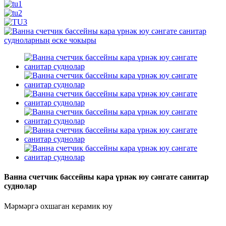
Ванна счетчик бассейны кара үрнәк юу сәнгате санитар
суднолар
Мәрмәргә охшаган керамик юу