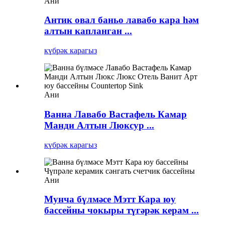
Ани
Антик овал баньо лавабо кара һәм
алтын капланган ...
күбрәк карагыз
Ани
Ванна Лавабо Вастафель Камар
Манди Алтын Люксур ...
күбрәк карагыз
Ани
Мунча бүлмәсе Мэтт Кара юу
бассейны чокыры түгәрәк керам ...