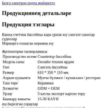
Безгә электрон почта җибәрегез
Продукциянең детальләре
Продукция тэглары
Ванна счетчик бассейны кара үрнәк юу сәнгате санитар
суднолар
Мәрмәргә охшаган керамик юу
Җитештермә тасвирламасы
Производство исеме
Countertop бассейны
Модель саны
Онлайн техник ярдәм
Тип
Сәнгать бассейны
Размер
610 * 350 * 110 мм
Аерым кушымта
Мунча бүлмәсе / кунакханә / ресторан
Таш төре
Керамика
Хезмәтче
ODM + OEM
Урлау
5 катлы экспорт картон төрү
Башкару вакыты
15-30 КAYН
еш бирелгән сораулар