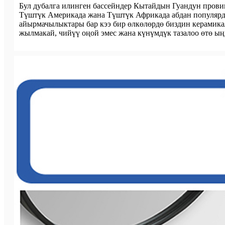
Бул дубалга илинген бассейндер Кытайдын Гуандун пров
Түштүк Америкада жана Түштүк Африкада абдан популярду
айырмачылыктары бар кээ бир өлкөлөрдө биздин керамика
жылмакай, чийүү оңой эмес жана күнүмдүк тазалоо өтө ың