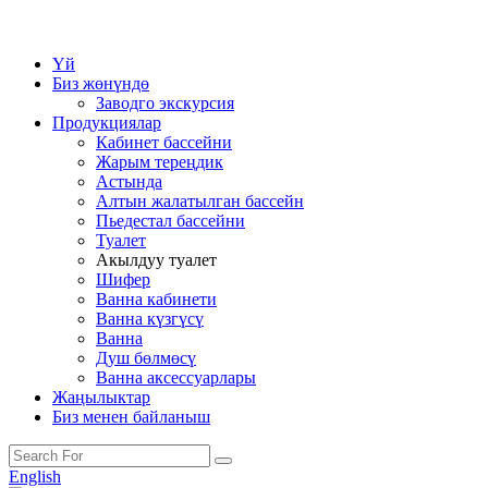
Үй
Биз жөнүндө
Заводго экскурсия
Продукциялар
Кабинет бассейни
Жарым тереңдик
Астында
Алтын жалатылган бассейн
Пьедестал бассейни
Туалет
Акылдуу туалет
Шифер
Ванна кабинети
Ванна күзгүсү
Ванна
Душ бөлмөсү
Ванна аксессуарлары
Жаңылыктар
Биз менен байланыш
English