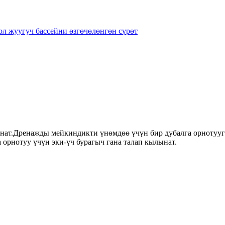
анат.Дренажды мейкиндикти үнөмдөө үчүн бир дубалга орнотууг
 орнотуу үчүн эки-үч бурагыч гана талап кылынат.