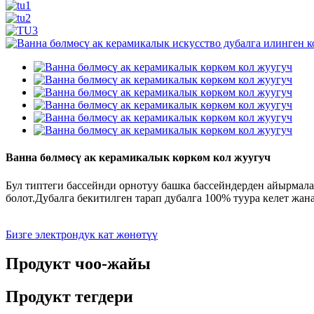
Ванна бөлмөсү ак керамикалык көркөм кол жуугуч
Бул типтеги бассейнди орнотуу башка бассейндерден айырмал
болот.Дубалга бекитилген тарап дубалга 100% туура келет жана
Бизге электрондук кат жөнөтүү
Продукт чоо-жайы
Продукт тегдери