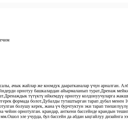
чечим
салы, ачык жайлар же коомдук дааратканалар үчүн арналган. Алб
сейндерди орнотуу башкалардан айырмаланып турат.Дренаж мейк
алат.Дренаждык түтүктү ийкемдүү орнотуу колдонуучуларга жак
тегерек формада болот.Дубалды туташтырган тарап дубал менен 
отулган болушу керек, жана үч бурчтуктун эки тарап тиешелүүлүг
на чейин орнотулган. крандар, анткени бассейнде крандын теши
м.Ошол эле учурда, бул бассейн да абдан ыңгайлуу дизайнга ээ,