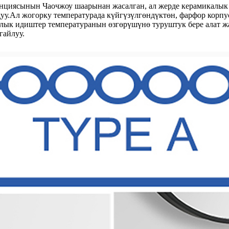
инциясынын Чаочжоу шаарынан жасалган, ал жерде керамикалык
у.Ал жогорку температурада күйгүзүлгөндүктөн, фарфор корпус
лык идиштер температуранын өзгөрүшүнө туруштук бере алат жа
гайлуу.