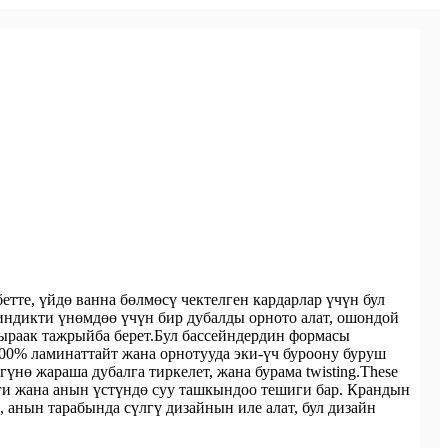
етте, үйдө ванна бөлмөсү чектелген кардарлар үчүн бул
индикти үнөмдөө үчүн бир дубалды орното алат, ошондой
шыраак тажрыйба берет.Бул бассейндердин формасы
100% ламинаттайт жана орнотууда эки-үч буроону буруш
үнө жараша дубалга тиркелет, жана бурама twisting.These
ги жана анын үстүндө суу ташкындоо тешиги бар. Крандын
 анын тарабында сүлгү дизайнын иле алат, бул дизайн