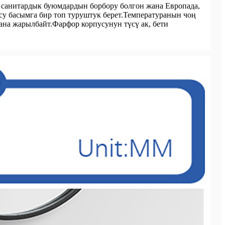
 санитардык буюмдардын борбору болгон жана Европада,
у басымга бир топ туруштук берет.Температуранын чоң
на жарылбайт.Фарфор корпусунун түсү ак, бети