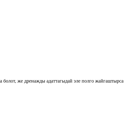
а болот, же дренажды адаттагыдай эле полго жайгаштырса