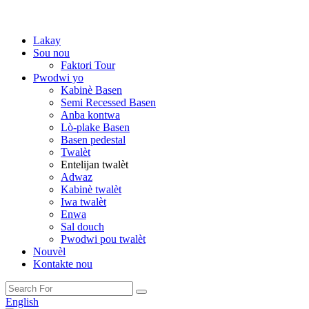
Lakay
Sou nou
Faktori Tour
Pwodwi yo
Kabinè Basen
Semi Recessed Basen
Anba kontwa
Lò-plake Basen
Basen pedestal
Twalèt
Entelijan twalèt
Adwaz
Kabinè twalèt
Iwa twalèt
Enwa
Sal douch
Pwodwi pou twalèt
Nouvèl
Kontakte nou
English