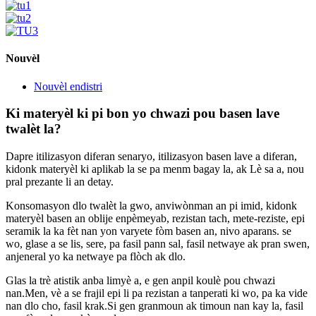
Nouvèl
Nouvèl endistri
Ki materyèl ki pi bon yo chwazi pou basen lave
twalèt la?
Dapre itilizasyon diferan senaryo, itilizasyon basen lave a diferan,
kidonk materyèl ki aplikab la se pa menm bagay la, ak Lè sa a, nou
pral prezante li an detay.
Konsomasyon dlo twalèt la gwo, anviwònman an pi imid, kidonk
materyèl basen an oblije enpèmeyab, rezistan tach, mete-reziste, epi
seramik la ka fèt nan yon varyete fòm basen an, nivo aparans. se
wo, glase a se lis, sere, pa fasil pann sal, fasil netwaye ak pran swen,
anjeneral yo ka netwaye pa flòch ak dlo.
Glas la trè atistik anba limyè a, e gen anpil koulè pou chwazi
nan.Men, vè a se frajil epi li pa rezistan a tanperati ki wo, pa ka vide
nan dlo cho, fasil krak.Si gen granmoun ak timoun nan kay la, fasil