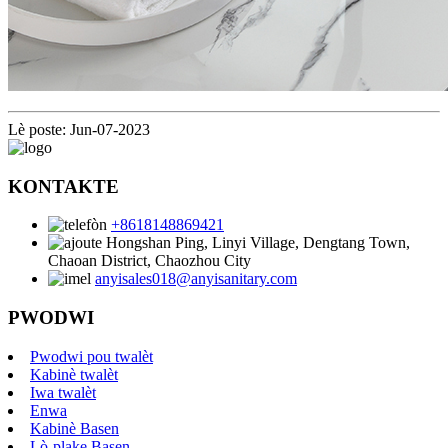
Lè poste: Jun-07-2023
KONTAKTE
+8618148869421
Hongshan Ping, Linyi Village, Dengtang Town,
Chaoan District, Chaozhou City
anyisales018@anyisanitary.com
PWODWI
Pwodwi pou twalèt
Kabinè twalèt
Iwa twalèt
Enwa
Kabinè Basen
Lò-plake Basen