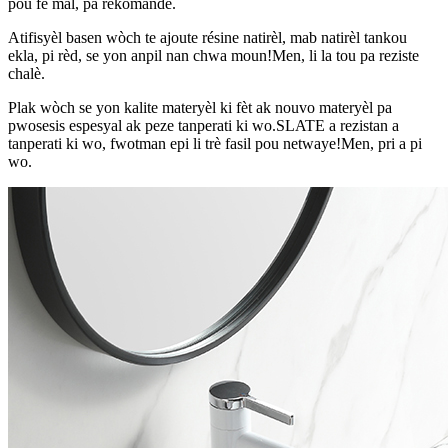
pou fè mal, pa rekòmande.
Atifisyèl basen wòch te ajoute résine natirèl, mab natirèl tankou
ekla, pi rèd, se yon anpil nan chwa moun!Men, li la tou pa reziste
chalè.
Plak wòch se yon kalite materyèl ki fèt ak nouvo materyèl pa
pwosesis espesyal ak peze tanperati ki wo.SLATE a rezistan a
tanperati ki wo, fwotman epi li trè fasil pou netwaye!Men, pri a pi
wo.