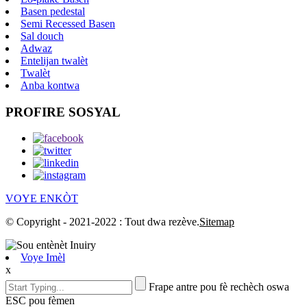
Basen pedestal
Semi Recessed Basen
Sal douch
Adwaz
Entelijan twalèt
Twalèt
Anba kontwa
PROFIRE SOSYAL
VOYE ENKÒT
© Copyright - 2021-2022 : Tout dwa rezève.
Sitemap
Voye Imèl
x
Frape antre pou fè rechèch oswa
ESC pou fèmen