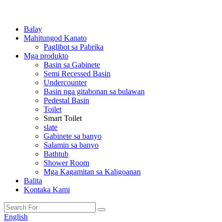
Balay
Mahitungod Kanato
Paglibot sa Pabrika
Mga produkto
Basin sa Gabinete
Semi Recessed Basin
Undercounter
Basin nga gitabonan sa bulawan
Pedestal Basin
Toilet
Smart Toilet
slate
Gabinete sa banyo
Salamin sa banyo
Bathtub
Shower Room
Mga Kagamitan sa Kaligoanan
Balita
Kontaka Kami
English