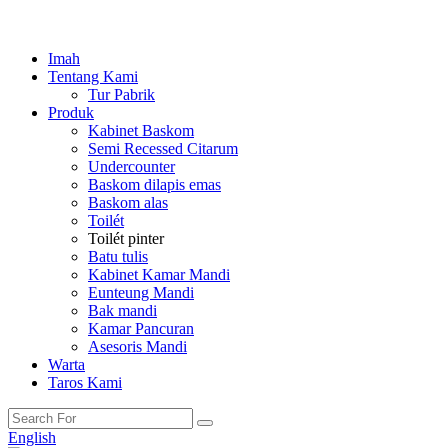
Imah
Tentang Kami
Tur Pabrik
Produk
Kabinet Baskom
Semi Recessed Citarum
Undercounter
Baskom dilapis emas
Baskom alas
Toilét
Toilét pinter
Batu tulis
Kabinet Kamar Mandi
Eunteung Mandi
Bak mandi
Kamar Pancuran
Asesoris Mandi
Warta
Taros Kami
English