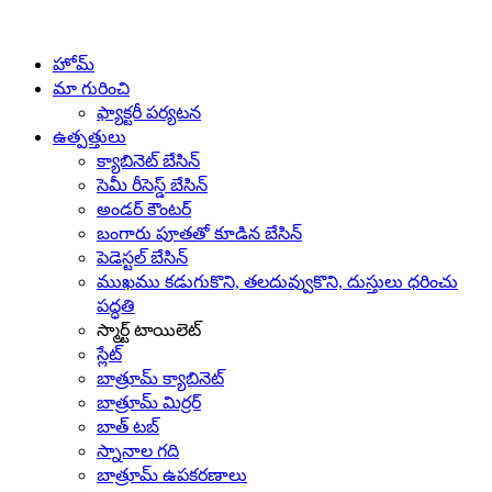
హోమ్
మా గురించి
ఫ్యాక్టరీ పర్యటన
ఉత్పత్తులు
క్యాబినెట్ బేసిన్
సెమీ రీసెస్డ్ బేసిన్
అండర్ కౌంటర్
బంగారు పూతతో కూడిన బేసిన్
పెడెస్టల్ బేసిన్
ముఖము కడుగుకొని, తలదువ్వుకొని, దుస్తులు ధరించు
పద్ధతి
స్మార్ట్ టాయిలెట్
స్లేట్
బాత్రూమ్ క్యాబినెట్
బాత్రూమ్ మిర్రర్
బాత్ టబ్
స్నానాల గది
బాత్రూమ్ ఉపకరణాలు