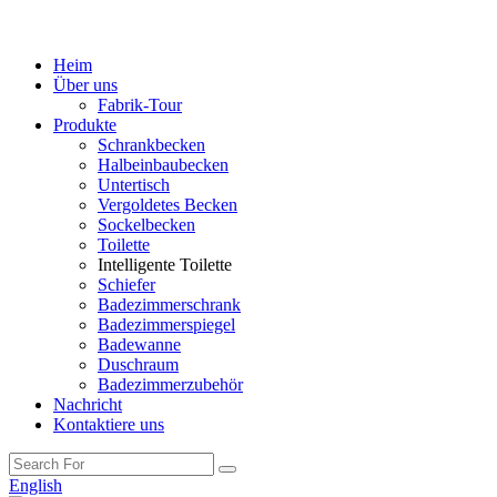
Heim
Über uns
Fabrik-Tour
Produkte
Schrankbecken
Halbeinbaubecken
Untertisch
Vergoldetes Becken
Sockelbecken
Toilette
Intelligente Toilette
Schiefer
Badezimmerschrank
Badezimmerspiegel
Badewanne
Duschraum
Badezimmerzubehör
Nachricht
Kontaktiere uns
English