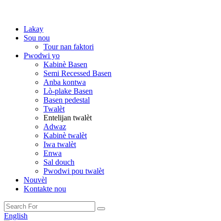
Lakay
Sou nou
Tour nan faktori
Pwodwi yo
Kabinè Basen
Semi Recessed Basen
Anba kontwa
Lò-plake Basen
Basen pedestal
Twalèt
Entelijan twalèt
Adwaz
Kabinè twalèt
Iwa twalèt
Enwa
Sal douch
Pwodwi pou twalèt
Nouvèl
Kontakte nou
English